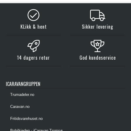
KLikk & hent
Sikker levering
14 dagers retur
God kundeservice
ICARAVANGRUPPEN
Trumadeler.no
Caravan.no
Fritidsvarehuset.no
Bobilkjeden - iCaravan Tromsø