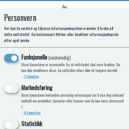
Personvern
0
Her kan du vurdere og tilpasse informasjonkapslene vi ønsker å bruke på
dette nettstedet. Du bestemmer! Aktiver eller deaktiver informasjonkapsler
SR EVAPORATOR FAN
etter eget ønske.
T1274/T1152E/T1156E
Funksjonelle
(nødvendig)
Disse tjenestene er essensielle for at nettstedet skal være brukbar. Du
kan ikke deaktivere disse, da nettsiden ellers ikke vil fungere korrekt.
↓
1
tjeneste
Markedsføring
Disse tjenestene behandler personlig informasjon for å vise deg relevant
innhold om produkter, tjenester eller temaer som du kan være interessert
i.
↓
4
tjenester
Statistikk