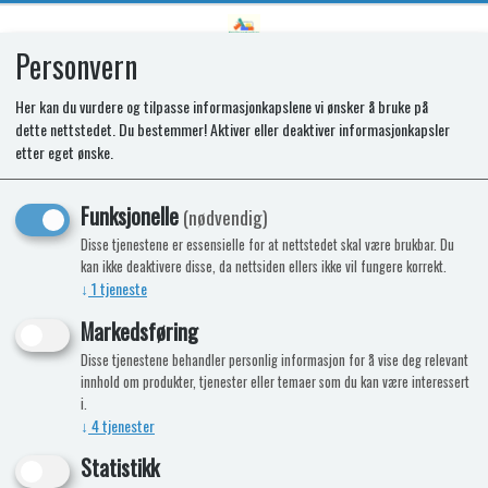
Personvern
0
Her kan du vurdere og tilpasse informasjonkapslene vi ønsker å bruke på
dette nettstedet. Du bestemmer! Aktiver eller deaktiver informasjonkapsler
SPARES KIT - TAPS. STRAIGHT.
etter eget ønske.
(TYPE S)
Funksjonelle
(nødvendig)
Disse tjenestene er essensielle for at nettstedet skal være brukbar. Du
kan ikke deaktivere disse, da nettsiden ellers ikke vil fungere korrekt.
↓
1
tjeneste
Markedsføring
Disse tjenestene behandler personlig informasjon for å vise deg relevant
innhold om produkter, tjenester eller temaer som du kan være interessert
i.
↓
4
tjenester
Statistikk