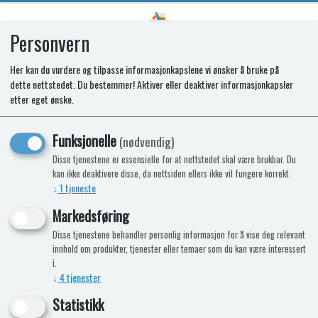
Personvern
0
Her kan du vurdere og tilpasse informasjonkapslene vi ønsker å bruke på
dette nettstedet. Du bestemmer! Aktiver eller deaktiver informasjonkapsler
etter eget ønske.
Project 2000 er en italiensk produsent
av utstyr til fritidskjøretøy. Spesialiteter
Funksjonelle
(nødvendig)
er TVstativ, senkesenger og
Disse tjenestene er essensielle for at nettstedet skal være brukbar. Du
innstegstrapp.
kan ikke deaktivere disse, da nettsiden ellers ikke vil fungere korrekt.
↓
1
tjeneste
Vi har et stort utvalg av Project 2000 produkter i vår
nettbutikk.
Markedsføring
Disse tjenestene behandler personlig informasjon for å vise deg relevant
innhold om produkter, tjenester eller temaer som du kan være interessert
i.
Ingen produkter funnet
↓
4
tjenester
Statistikk