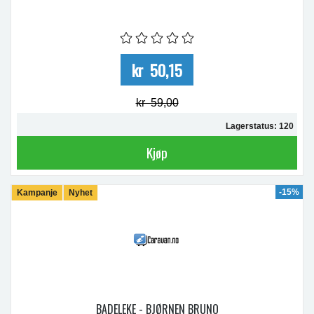
kr 50,15
kr 59,00
Lagerstatus: 120
Kjøp
-15%
Kampanje
Nyhet
BADELEKE - BJØRNEN BRUNO