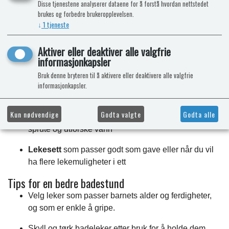
Disse tjenestene analyserer dataene for å forstå hvordan nettstedet
også at badeleker kan gjøre det enklere å få til gode rutiner
brukes og forbedre brukeropplevelsen.
ved bading og hårvask – fordi fokus flyttes fra “må” til “lek”.
↓
1
tjeneste
Finn riktig badeleke
Aktiver eller deaktiver alle valgfrie
I kategorien finner du ulike typer badeleker, slik at du kan
informasjonkapsler
velge etter alder, interesse og hvor mye plass dere har:
Bruk denne bryteren til å aktivere eller deaktivere alle valgfrie
Små leker
som er enkle å holde og leke med for små
informasjonkapsler.
hender
Kun nødvendige
Godta valgte
Godta alle
Aktivitetsleker
som gjør det ekstra gøy å helle,
sprute og utforske vann
Lekesett
som passer godt som gave eller når du vil
ha flere lekemuligheter i ett
Tips for en bedre badestund
Velg leker som passer barnets alder og ferdigheter,
og som er enkle å gripe.
Skyll og tørk badeleker etter bruk for å holde dem