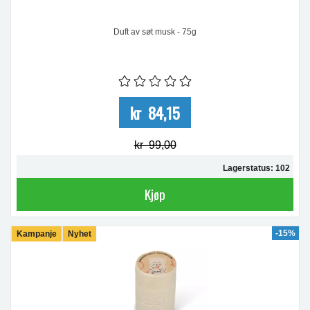
Duft av søt musk - 75g
kr 84,15
kr 99,00
Lagerstatus: 102
Kjøp
-15%
Kampanje
Nyhet