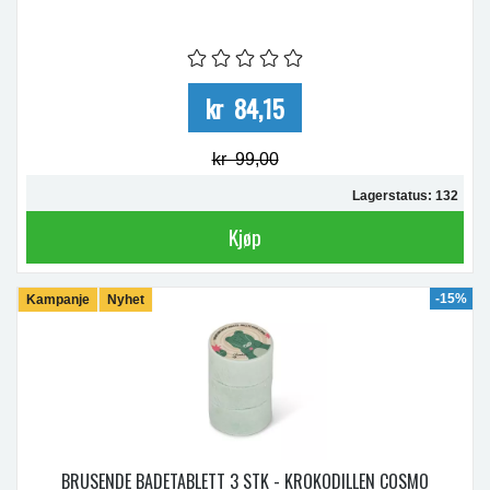
kr 84,15
kr 99,00
Lagerstatus: 132
Kjøp
-15%
Kampanje
Nyhet
BRUSENDE BADETABLETT 3 STK - KROKODILLEN COSMO