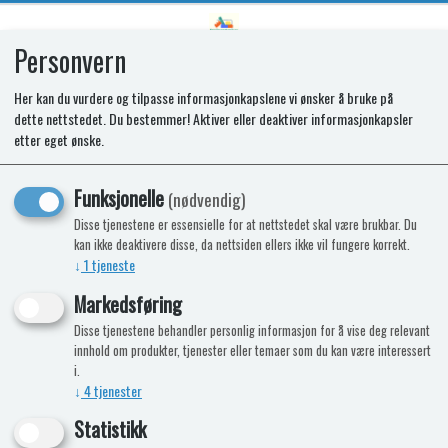
Personvern
0
Her kan du vurdere og tilpasse informasjonkapslene vi ønsker å bruke på
dette nettstedet. Du bestemmer! Aktiver eller deaktiver informasjonkapsler
Badeleker – gjør badetiden til lek og
etter eget ønske.
velvære
Funksjonelle
(nødvendig)
Badeleker gjør badetiden morsommere – og kan samtidig
Disse tjenestene er essensielle for at nettstedet skal være brukbar. Du
bidra til tryggere og roligere rutiner for både barn og
kan ikke deaktivere disse, da nettsiden ellers ikke vil fungere korrekt.
foreldre. I denne kategorien finner du badeleker som
↓
1
tjeneste
passer til små barn og litt større barn, enten dere vil ha
aktiv lek med plasking eller roligere lek som holder barnet
Markedsføring
engasjert i badekaret.
Disse tjenestene behandler personlig informasjon for å vise deg relevant
innhold om produkter, tjenester eller temaer som du kan være interessert
Lek som kombinerer glede og utvikling
i.
Badelek handler ikke bare om moro. Når barnet øser,
↓
4
tjenester
klemmer, flytter, sorterer og utforsker, trener det både
Statistikk
finmotorikk, koordinasjon og nysgjerrighet. Mange opplever