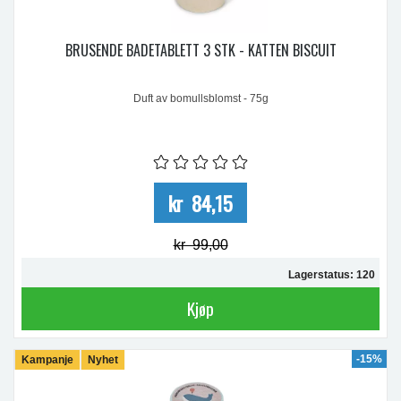
BRUSENDE BADETABLETT 3 STK - KATTEN BISCUIT
Duft av bomullsblomst - 75g
kr 84,15
kr 99,00
Lagerstatus: 120
Kjøp
-15%
Kampanje
Nyhet