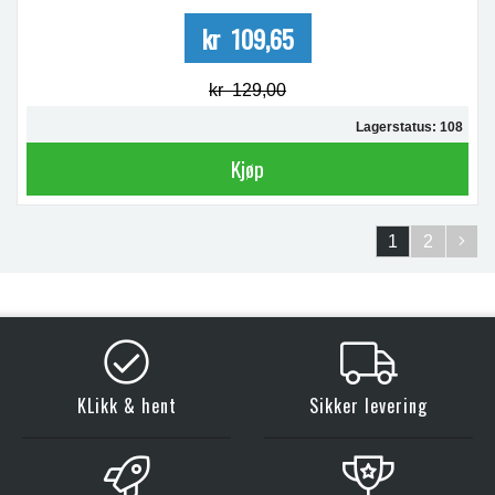
kr 109,65
kr 129,00
Lagerstatus: 108
Kjøp
1
2
KLikk & hent
Sikker levering