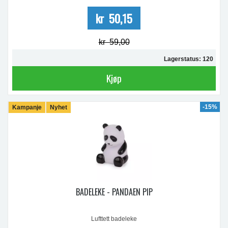
kr 50,15
kr 59,00
Lagerstatus: 120
Kjøp
-15%
Kampanje
Nyhet
BADELEKE - PANDAEN PIP
Lufttett badeleke