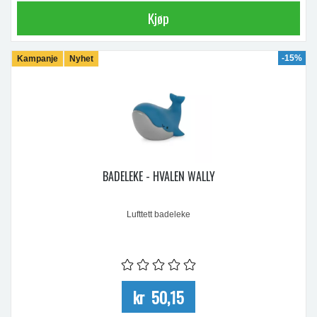
Kjøp
-15%
Kampanje
Nyhet
BADELEKE - HVALEN WALLY
Lufttett badeleke
kr 50,15