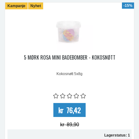
-15%
Kampanje
Nyhet
5 MØRK ROSA MINI BADEBOMBER - KOKOSNØTT
Kokosnøtt 5x8g
kr 76,42
kr 89,90
Lagerstatus: 1