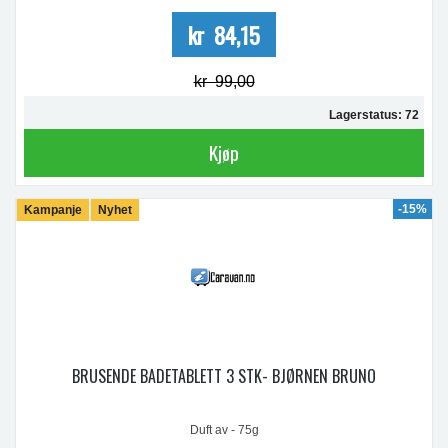
kr 84,15
kr 99,00
Lagerstatus: 72
Kjøp
-15%
Kampanje
Nyhet
BRUSENDE BADETABLETT 3 STK- BJØRNEN BRUNO
Duft av - 75g