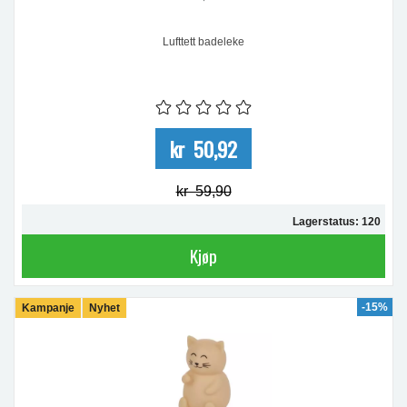
Lufttett badeleke
kr 50,92
kr 59,90
Lagerstatus: 120
Kjøp
-15%
Kampanje
Nyhet