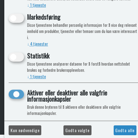
↓
1
tjeneste
Markedsføring
ICARAVANGRUPPEN
INFO
Disse tjenestene behandler personlig informasjon for å vise deg relevant
innhold om produkter, tjenester eller temaer som du kan være interessert
Trumadeler.no
Leverin
i.
Caravan.no
↓
4
tjenester
Fritidsvarehuset.no
Bobilkjeden - iCaravan Tromsø
Statistikk
Disse tjenestene analyserer dataene for å forstå hvordan nettstedet
brukes og forbedre brukeropplevelsen.
↓
1
tjeneste
Aktiver eller deaktiver alle valgfrie
informasjonkapsler
Bruk denne bryteren til å aktivere eller deaktivere alle valgfrie
informasjonkapsler.
Kun nødvendige
Godta valgte
Godta alle