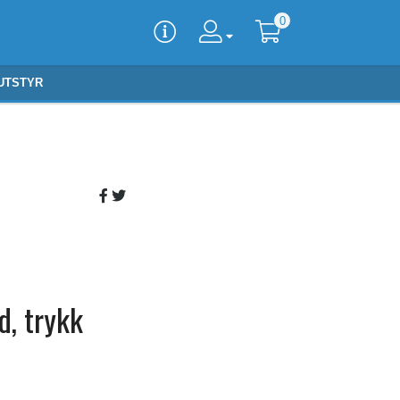
0
UTSTYR
d, trykk