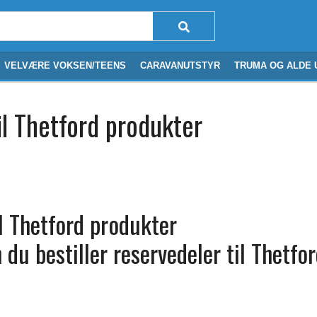
VELVÆRE VOKSEN/TEENS
CARAVANUTSTYR
TRUMA OG ALDE 
il Thetford produkter
il Thetford produkter
du bestiller reservedeler til Thetfor