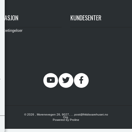
RMASJON
KUNDESENTER
gsbetingelser
© 2026 , Morenevegen 26, 9027, , , post@fritidsvarehuset.no
Org.
Powered by Proline