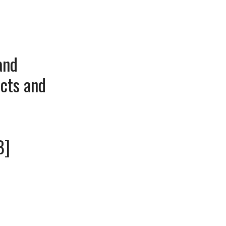
and
úcts and
B]