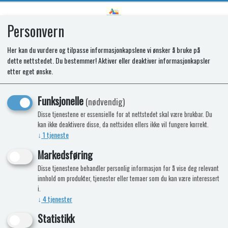
Personvern
0
Her kan du vurdere og tilpasse informasjonkapslene vi ønsker å bruke på
dette nettstedet. Du bestemmer! Aktiver eller deaktiver informasjonkapsler
etter eget ønske.
sadf
Emuk lager flotte spesialspeil til din bil.
Funksjonelle
(nødvendig)
Kvalitetsspeil som gir deg god sikt, og
Disse tjenestene er essensielle for at nettstedet skal være brukbar. Du
som varer i mange år. Lite luftmotstand
kan ikke deaktivere disse, da nettsiden ellers ikke vil fungere korrekt.
gir lite vibrasjoner og gir flott sikt.
↓
1
tjeneste
Markedsføring
Disse tjenestene behandler personlig informasjon for å vise deg relevant
Ingen produkter funnet
innhold om produkter, tjenester eller temaer som du kan være interessert
i.
↓
4
tjenester
Statistikk