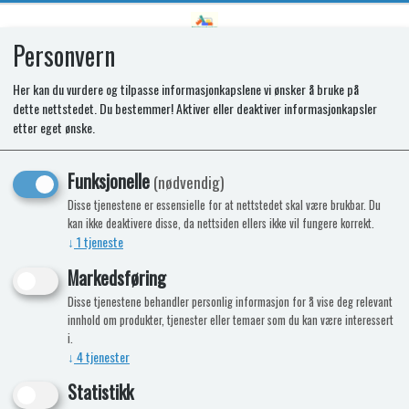
Personvern
0
Her kan du vurdere og tilpasse informasjonkapslene vi ønsker å bruke på
dette nettstedet. Du bestemmer! Aktiver eller deaktiver informasjonkapsler
Kunne ikke finne produktet
etter eget ønske.
Forside
Funksjonelle
(nødvendig)
Disse tjenestene er essensielle for at nettstedet skal være brukbar. Du
kan ikke deaktivere disse, da nettsiden ellers ikke vil fungere korrekt.
↓
1
tjeneste
Markedsføring
Disse tjenestene behandler personlig informasjon for å vise deg relevant
innhold om produkter, tjenester eller temaer som du kan være interessert
i.
↓
4
tjenester
Statistikk