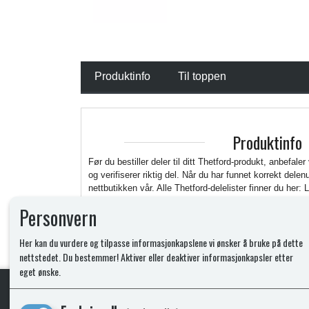
Produktinfo
Til toppen
Produktinfo
Før du bestiller deler til ditt Thetford-produkt, anbefaler
og verifiserer riktig del. Når du har funnet korrekt del
nettbutikken vår. Alle Thetford-delelister finner du her: 
https://www.thetford.com/en/overview-all-products/
Personvern
Her kan du vurdere og tilpasse informasjonkapslene vi ønsker å bruke på dette
nettstedet. Du bestemmer! Aktiver eller deaktiver informasjonkapsler etter
eget ønske.