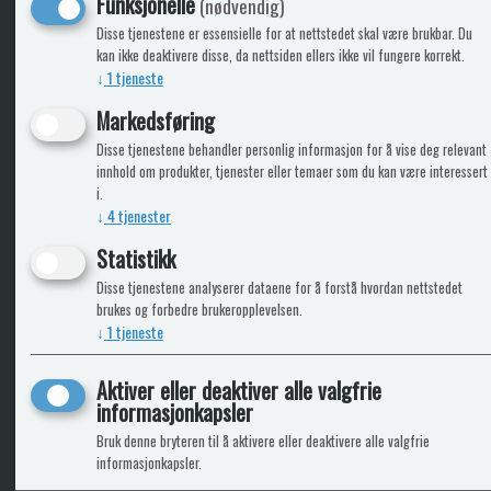
Funksjonelle
(nødvendig)
KLikk & hent
Disse tjenestene er essensielle for at nettstedet skal være brukbar. Du
kan ikke deaktivere disse, da nettsiden ellers ikke vil fungere korrekt.
↓
1
tjeneste
Markedsføring
ICARAVANGRUPPEN
INFO
Disse tjenestene behandler personlig informasjon for å vise deg relevant
innhold om produkter, tjenester eller temaer som du kan være interessert
Trumadeler.no
Leverin
i.
Caravan.no
↓
4
tjenester
Fritidsvarehuset.no
Bobilkjeden - iCaravan Tromsø
Statistikk
Disse tjenestene analyserer dataene for å forstå hvordan nettstedet
brukes og forbedre brukeropplevelsen.
↓
1
tjeneste
Aktiver eller deaktiver alle valgfrie
informasjonkapsler
Bruk denne bryteren til å aktivere eller deaktivere alle valgfrie
informasjonkapsler.