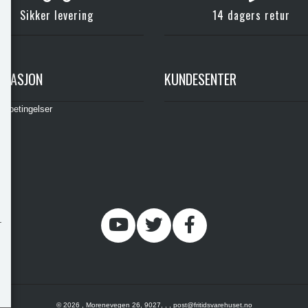
Sikker levering
14 dagers retur
RMASJON
KUNDESENTER
gsbetingelser
© 2026 , Morenevegen 26, 9027, , , post@fritidsvarehuset.no