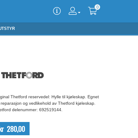
0
UTSTYR
ginal Thetford reservedel: Hylle til kjøleskap. Egnet
 reparasjon og vedlikehold av Thetford kjøleskap.
etford delenummer: 692519144.
kr 280,00