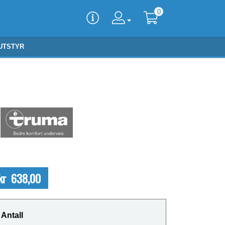
0
UTSTYR
kr 638,00
Antall