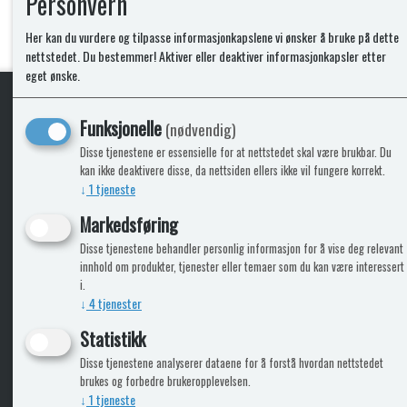
Personvern
Her kan du vurdere og tilpasse informasjonkapslene vi ønsker å bruke på dette
nettstedet. Du bestemmer! Aktiver eller deaktiver informasjonkapsler etter
eget ønske.
Funksjonelle
(nødvendig)
KLikk & hent
Disse tjenestene er essensielle for at nettstedet skal være brukbar. Du
kan ikke deaktivere disse, da nettsiden ellers ikke vil fungere korrekt.
↓
1
tjeneste
Markedsføring
ICARAVANGRUPPEN
INFO
Disse tjenestene behandler personlig informasjon for å vise deg relevant
innhold om produkter, tjenester eller temaer som du kan være interessert
Trumadeler.no
Leverin
i.
Caravan.no
↓
4
tjenester
Fritidsvarehuset.no
Bobilkjeden - iCaravan Tromsø
Statistikk
Disse tjenestene analyserer dataene for å forstå hvordan nettstedet
brukes og forbedre brukeropplevelsen.
↓
1
tjeneste