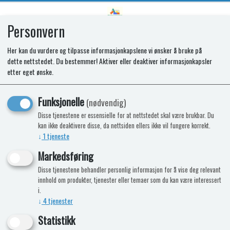
Personvern
0
Her kan du vurdere og tilpasse informasjonkapslene vi ønsker å bruke på
dette nettstedet. Du bestemmer! Aktiver eller deaktiver informasjonkapsler
Fluke TP88 Sett med stive, slanke
etter eget ønske.
probespisser
Funksjonelle
(nødvendig)
Disse tjenestene er essensielle for at nettstedet skal være brukbar. Du
Nyhet
kan ikke deaktivere disse, da nettsiden ellers ikke vil fungere korrekt.
↓
1
tjeneste
Markedsføring
Disse tjenestene behandler personlig informasjon for å vise deg relevant
innhold om produkter, tjenester eller temaer som du kan være interessert
i.
↓
4
tjenester
Statistikk