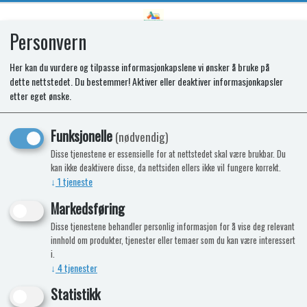
Personvern
0
Her kan du vurdere og tilpasse informasjonkapslene vi ønsker å bruke på
dette nettstedet. Du bestemmer! Aktiver eller deaktiver informasjonkapsler
SPARES KIT - OVEN. T.COUPLE AND
etter eget ønske.
ELECTRODE. ASP (C)
Funksjonelle
(nødvendig)
Disse tjenestene er essensielle for at nettstedet skal være brukbar. Du
kan ikke deaktivere disse, da nettsiden ellers ikke vil fungere korrekt.
Nyhet
↓
1
tjeneste
Markedsføring
Disse tjenestene behandler personlig informasjon for å vise deg relevant
innhold om produkter, tjenester eller temaer som du kan være interessert
i.
↓
4
tjenester
Statistikk