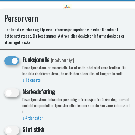
Personvern
0
Her kan du vurdere og tilpasse informasjonkapslene vi ønsker å bruke på
dette nettstedet. Du bestemmer! Aktiver eller deaktiver informasjonkapsler
Veggfeste i plast for Brannslukker
etter eget ønske.
112
Funksjonelle
(nødvendig)
Disse tjenestene er essensielle for at nettstedet skal være brukbar. Du
Nyhet
kan ikke deaktivere disse, da nettsiden ellers ikke vil fungere korrekt.
↓
1
tjeneste
Markedsføring
Disse tjenestene behandler personlig informasjon for å vise deg relevant
innhold om produkter, tjenester eller temaer som du kan være interessert
i.
↓
4
tjenester
Statistikk