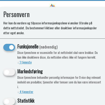
Personvern
0
Her kan du vurdere og tilpasse informasjonkapslene vi ønsker å bruke på
dette nettstedet. Du bestemmer! Aktiver eller deaktiver informasjonkapsler
SPARES KIT - IGNITION SWITCH.
etter eget ønske.
ROUND
Funksjonelle
(nødvendig)
Disse tjenestene er essensielle for at nettstedet skal være brukbar. Du
kan ikke deaktivere disse, da nettsiden ellers ikke vil fungere korrekt.
↓
1
tjeneste
Markedsføring
Disse tjenestene behandler personlig informasjon for å vise deg relevant
innhold om produkter, tjenester eller temaer som du kan være interessert
i.
↓
4
tjenester
Statistikk