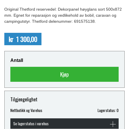
Original Thetford reservedel: Dekorpanel høyglans sort 500x872
mm. Egnet for reparasjon og vedlikehold av bobil, caravan og
campingutstyr. Thetford delenummer: 691575138.
kr 1 300,00
Antall
Kjøp
Tilgjengelighet
Nettbutikk og Varehus
Lagerstatus: 0
Se lagerstatus i varehus