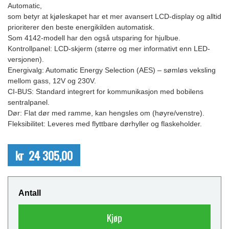
Automatic,
som betyr at kjøleskapet har et mer avansert LCD-display og alltid
prioriterer den beste energikilden automatisk.
Som 4142-modell har den også utsparing for hjulbue.
Kontrollpanel: LCD-skjerm (større og mer informativt enn LED-
versjonen).
Energivalg: Automatic Energy Selection (AES) – sømløs veksling
mellom gass, 12V og 230V.
CI-BUS: Standard integrert for kommunikasjon med bobilens
sentralpanel.
Dør: Flat dør med ramme, kan hengsles om (høyre/venstre).
Fleksibilitet: Leveres med flyttbare dørhyller og flaskeholder.
kr 24 305,00
Antall
Kjøp