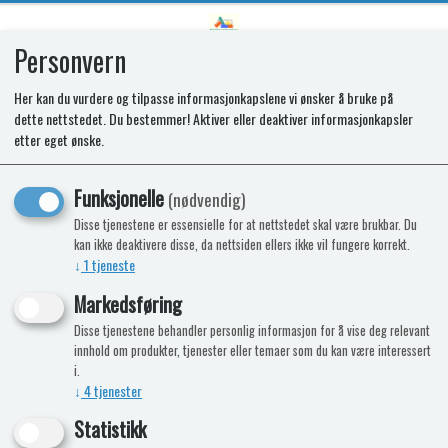
Personvern
0
Her kan du vurdere og tilpasse informasjonkapslene vi ønsker å bruke på
dette nettstedet. Du bestemmer! Aktiver eller deaktiver informasjonkapsler
Kjøleskap N4142-A
etter eget ønske.
Funksjonelle
(nødvendig)
Disse tjenestene er essensielle for at nettstedet skal være brukbar. Du
kan ikke deaktivere disse, da nettsiden ellers ikke vil fungere korrekt.
↓
1
tjeneste
Markedsføring
Disse tjenestene behandler personlig informasjon for å vise deg relevant
innhold om produkter, tjenester eller temaer som du kan være interessert
i.
↓
4
tjenester
Statistikk