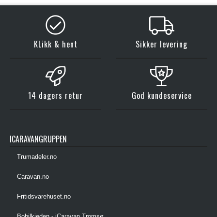
KLikk & hent
Sikker levering
14 dagers retur
God kundeservice
ICARAVANGRUPPEN
Trumadeler.no
Caravan.no
Fritidsvarehuset.no
Bobilkjeden - iCaravan Tromsø