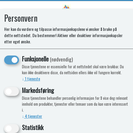
Personvern
0
Her kan du vurdere og tilpasse informasjonkapslene vi ønsker å bruke på
dette nettstedet. Du bestemmer! Aktiver eller deaktiver informasjonkapsler
SBB BATTERY BOX FOR FLAT
etter eget ønske.
BATTERIES
Funksjonelle
(nødvendig)
Disse tjenestene er essensielle for at nettstedet skal være brukbar. Du
kan ikke deaktivere disse, da nettsiden ellers ikke vil fungere korrekt.
↓
1
tjeneste
Markedsføring
Disse tjenestene behandler personlig informasjon for å vise deg relevant
innhold om produkter, tjenester eller temaer som du kan være interessert
i.
↓
4
tjenester
Statistikk