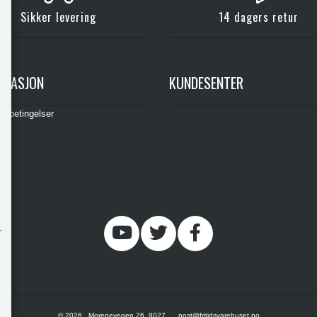
Sikker levering
14 dagers retur
RMASJON
KUNDESENTER
gsbetingelser
© 2026 , Morenevegen 26, 9027, , , post@fritidsvarehuset.no