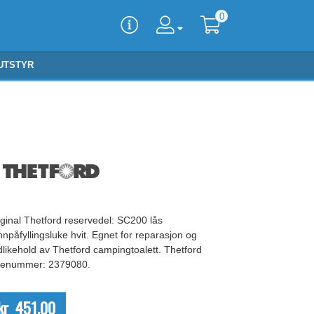
0
UTSTYR
iginal Thetford reservedel: SC200 lås
npåfyllingsluke hvit. Egnet for reparasjon og
dlikehold av Thetford campingtoalett. Thetford
lenummer: 2379080.
kr 451,00