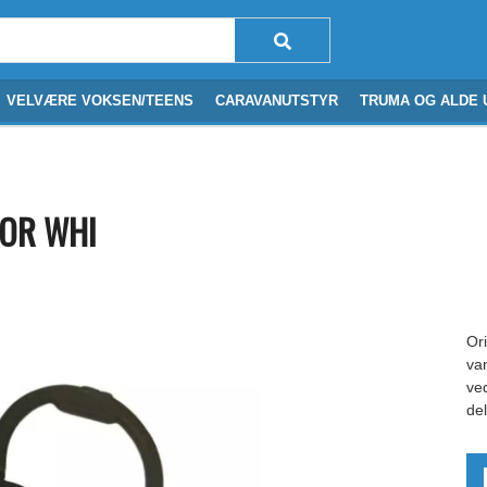
VELVÆRE VOKSEN/TEENS
CARAVANUTSTYR
TRUMA OG ALDE 
OOR WHI
Or
van
ve
de