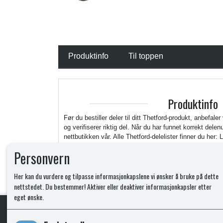
Produktinfo
Til toppen
Produktinfo
Før du bestiller deler til ditt Thetford-produkt, anbefaler
og verifiserer riktig del. Når du har funnet korrekt del
nettbutikken vår. Alle Thetford-delelister finner du her: 
https://www.thetford.com/en/overview-all-products/
Personvern
Her kan du vurdere og tilpasse informasjonkapslene vi ønsker å bruke på dette
nettstedet. Du bestemmer! Aktiver eller deaktiver informasjonkapsler etter
eget ønske.