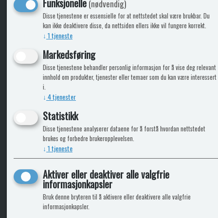
Funksjonelle
(nødvendig)
KLikk & hent
Disse tjenestene er essensielle for at nettstedet skal være brukbar. Du
kan ikke deaktivere disse, da nettsiden ellers ikke vil fungere korrekt.
↓
1
tjeneste
Markedsføring
ICARAVANGRUPPEN
INFO
Disse tjenestene behandler personlig informasjon for å vise deg relevant
innhold om produkter, tjenester eller temaer som du kan være interessert
Trumadeler.no
Leverin
i.
Caravan.no
↓
4
tjenester
Fritidsvarehuset.no
Bobilkjeden - iCaravan Tromsø
Statistikk
Disse tjenestene analyserer dataene for å forstå hvordan nettstedet
brukes og forbedre brukeropplevelsen.
↓
1
tjeneste
Aktiver eller deaktiver alle valgfrie
informasjonkapsler
Bruk denne bryteren til å aktivere eller deaktivere alle valgfrie
informasjonkapsler.