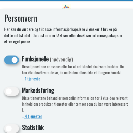
Personvern
0
Her kan du vurdere og tilpasse informasjonkapslene vi ønsker å bruke på
dette nettstedet. Du bestemmer! Aktiver eller deaktiver informasjonkapsler
SC402 WATERFILL FUNNEL 255MM
etter eget ønske.
Funksjonelle
(nødvendig)
Disse tjenestene er essensielle for at nettstedet skal være brukbar. Du
kan ikke deaktivere disse, da nettsiden ellers ikke vil fungere korrekt.
↓
1
tjeneste
Markedsføring
Disse tjenestene behandler personlig informasjon for å vise deg relevant
innhold om produkter, tjenester eller temaer som du kan være interessert
i.
↓
4
tjenester
Statistikk