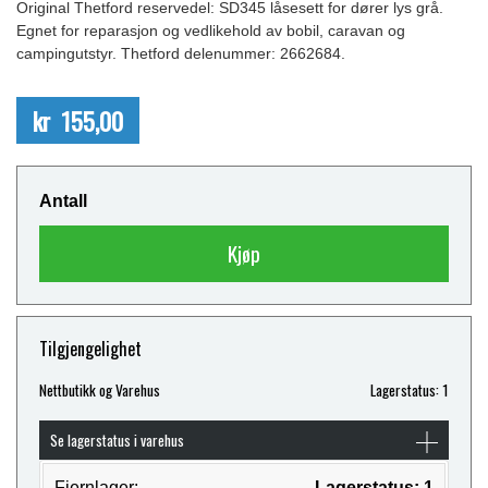
Original Thetford reservedel: SD345 låsesett for dører lys grå.
Egnet for reparasjon og vedlikehold av bobil, caravan og
campingutstyr. Thetford delenummer: 2662684.
kr 155,00
Antall
Kjøp
Tilgjengelighet
Nettbutikk og Varehus
Lagerstatus: 1
Se lagerstatus i varehus
Fjernlager:
Lagerstatus: 1