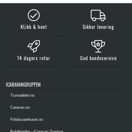
KLikk & hent
Sikker levering
14 dagers retur
God kundeservice
ICARAVANGRUPPEN
Trumadeler.no
Caravan.no
Fritidsvarehuset.no
Bobilkjeden - iCaravan Tromsø