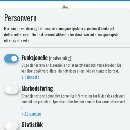
Personvern
0
Her kan du vurdere og tilpasse informasjonkapslene vi ønsker å bruke på
dette nettstedet. Du bestemmer! Aktiver eller deaktiver informasjonkapsler
SD345 KIT FOR LOCKING DOORS
etter eget ønske.
LGR
Funksjonelle
(nødvendig)
Disse tjenestene er essensielle for at nettstedet skal være brukbar. Du
kan ikke deaktivere disse, da nettsiden ellers ikke vil fungere korrekt.
↓
1
tjeneste
Markedsføring
Disse tjenestene behandler personlig informasjon for å vise deg relevant
innhold om produkter, tjenester eller temaer som du kan være interessert
i.
↓
4
tjenester
Statistikk