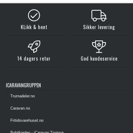
KLikk & hent
Sikker levering
14 dagers retur
God kundeservice
ICARAVANGRUPPEN
Trumadeler.no
Caravan.no
Fritidsvarehuset.no
Bobilkjeden - iCaravan Tromsø