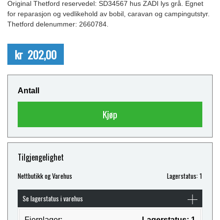
Original Thetford reservedel: SD34567 hus ZADI lys grå. Egnet
for reparasjon og vedlikehold av bobil, caravan og campingutstyr.
Thetford delenummer: 2660784.
kr 202,00
Antall
Kjøp
Tilgjengelighet
Nettbutikk og Varehus
Lagerstatus: 1
Se lagerstatus i varehus
Fjernlager:
Lagerstatus: 1