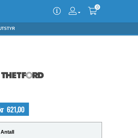
0
UTSTYR
kr 621,00
Antall