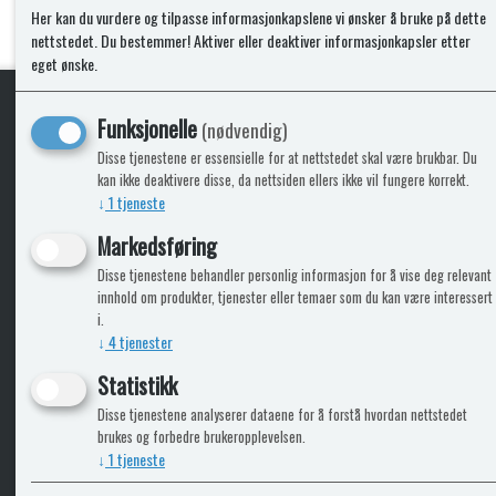
Her kan du vurdere og tilpasse informasjonkapslene vi ønsker å bruke på dette
nettstedet. Du bestemmer! Aktiver eller deaktiver informasjonkapsler etter
eget ønske.
Funksjonelle
(nødvendig)
KLikk & hent
Disse tjenestene er essensielle for at nettstedet skal være brukbar. Du
kan ikke deaktivere disse, da nettsiden ellers ikke vil fungere korrekt.
↓
1
tjeneste
Markedsføring
ICARAVANGRUPPEN
INFO
Disse tjenestene behandler personlig informasjon for å vise deg relevant
innhold om produkter, tjenester eller temaer som du kan være interessert
Trumadeler.no
Leverin
i.
Caravan.no
↓
4
tjenester
Fritidsvarehuset.no
Statistikk
Bobilkjeden - iCaravan Tromsø
Disse tjenestene analyserer dataene for å forstå hvordan nettstedet
brukes og forbedre brukeropplevelsen.
↓
1
tjeneste