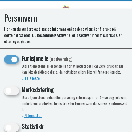
Personvern
0
Her kan du vurdere og tilpasse informasjonkapslene vi ønsker å bruke på
dette nettstedet. Du bestemmer! Aktiver eller deaktiver informasjonkapsler
SR AIR DUCT T2138
etter eget ønske.
Funksjonelle
(nødvendig)
Disse tjenestene er essensielle for at nettstedet skal være brukbar. Du
kan ikke deaktivere disse, da nettsiden ellers ikke vil fungere korrekt.
↓
1
tjeneste
Markedsføring
Disse tjenestene behandler personlig informasjon for å vise deg relevant
innhold om produkter, tjenester eller temaer som du kan være interessert
i.
↓
4
tjenester
Statistikk