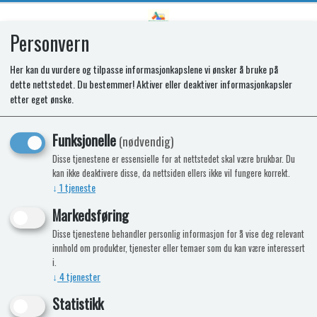
Personvern
0
Her kan du vurdere og tilpasse informasjonkapslene vi ønsker å bruke på
dette nettstedet. Du bestemmer! Aktiver eller deaktiver informasjonkapsler
SR BOTTLE RETAINER T2090
etter eget ønske.
Funksjonelle
(nødvendig)
Disse tjenestene er essensielle for at nettstedet skal være brukbar. Du
kan ikke deaktivere disse, da nettsiden ellers ikke vil fungere korrekt.
↓
1
tjeneste
Markedsføring
Disse tjenestene behandler personlig informasjon for å vise deg relevant
innhold om produkter, tjenester eller temaer som du kan være interessert
i.
↓
4
tjenester
Statistikk