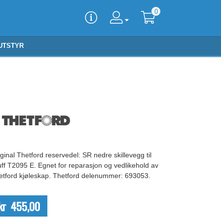
0
UTSTYR
ginal Thetford reservedel: SR nedre skillevegg til
uff T2095 E. Egnet for reparasjon og vedlikehold av
etford kjøleskap. Thetford delenummer: 693053.
kr 455,00