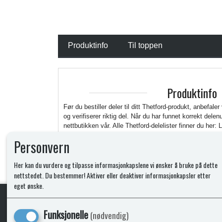
Produktinfo
Til toppen
Produktinfo
Før du bestiller deler til ditt Thetford-produkt, anbefaler
og verifiserer riktig del. Når du har funnet korrekt del
nettbutikken vår. Alle Thetford-delelister finner du her: 
https://www.thetford.com/en/overview-all-products/
Personvern
Her kan du vurdere og tilpasse informasjonkapslene vi ønsker å bruke på dette
nettstedet. Du bestemmer! Aktiver eller deaktiver informasjonkapsler etter
eget ønske.
Funksjonelle
(nødvendig)