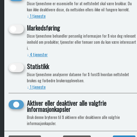
KLikk & hent
Disse tjenestene er essensielle for at nettstedet skal være brukbar. Du
kan ikke deaktivere disse, da nettsiden ellers ikke vil fungere korrekt.
↓
1
tjeneste
Markedsføring
ICARAVANGRUPPEN
INFO
Disse tjenestene behandler personlig informasjon for å vise deg relevant
innhold om produkter, tjenester eller temaer som du kan være interessert
Trumadeler.no
Leverin
i.
Caravan.no
↓
4
tjenester
Fritidsvarehuset.no
Bobilkjeden - iCaravan Tromsø
Statistikk
Disse tjenestene analyserer dataene for å forstå hvordan nettstedet
brukes og forbedre brukeropplevelsen.
↓
1
tjeneste
Aktiver eller deaktiver alle valgfrie
informasjonkapsler
Bruk denne bryteren til å aktivere eller deaktivere alle valgfrie
informasjonkapsler.