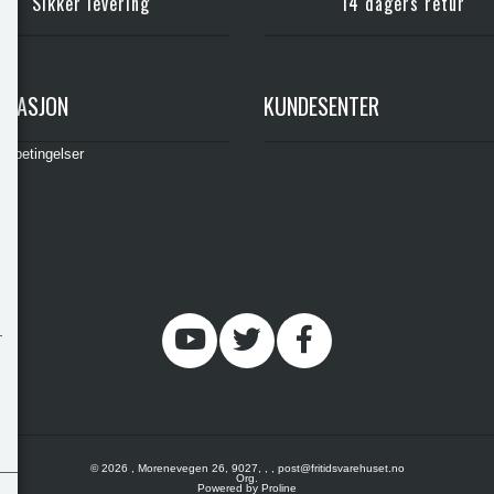
Sikker levering
14 dagers retur
RMASJON
KUNDESENTER
gsbetingelser
© 2026 , Morenevegen 26, 9027, , , post@fritidsvarehuset.no
Org.
Powered by Proline