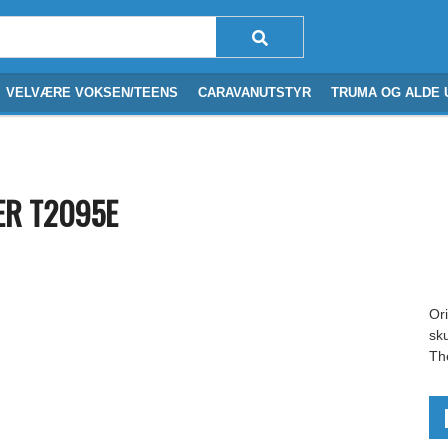
VELVÆRE VOKSEN/TEENS
CARAVANUTSTYR
TRUMA OG ALDE 
ER T2095E
Ori
sk
Th