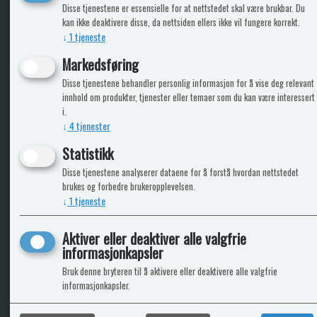
KLikk & hent
Disse tjenestene er essensielle for at nettstedet skal være brukbar. Du
kan ikke deaktivere disse, da nettsiden ellers ikke vil fungere korrekt.
↓
1
tjeneste
Markedsføring
ICARAVANGRUPPEN
INFO
Disse tjenestene behandler personlig informasjon for å vise deg relevant
innhold om produkter, tjenester eller temaer som du kan være interessert
Trumadeler.no
Leverin
i.
Caravan.no
↓
4
tjenester
Fritidsvarehuset.no
Bobilkjeden - iCaravan Tromsø
Statistikk
Disse tjenestene analyserer dataene for å forstå hvordan nettstedet
brukes og forbedre brukeropplevelsen.
↓
1
tjeneste
Aktiver eller deaktiver alle valgfrie
informasjonkapsler
Bruk denne bryteren til å aktivere eller deaktivere alle valgfrie
informasjonkapsler.