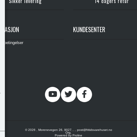
Sikker levering
14 dagers retur
RMASJON
KUNDESENTER
gsbetingelser
© 2026 , Morenevegen 26, 9027, , , post@fritidsvarehuset.no
Org.
Powered by Proline