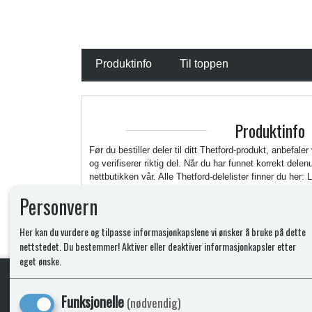
Produktinfo
Til toppen
Produktinfo
Før du bestiller deler til ditt Thetford-produkt, anbefaler
og verifiserer riktig del. Når du har funnet korrekt del
nettbutikken vår. Alle Thetford-delelister finner du her: 
https://www.thetford.com/en/overview-all-products/
Personvern
Her kan du vurdere og tilpasse informasjonkapslene vi ønsker å bruke på dette
nettstedet. Du bestemmer! Aktiver eller deaktiver informasjonkapsler etter
eget ønske.
Funksjonelle
(nødvendig)