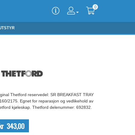
0
UTSTYR
iginal Thetford reservedel: SR BREAKFAST TRAY
160/2175. Egnet for reparasjon og vedlikehold av
etford kjøleskap. Thetford delenummer: 692832.
kr 343,00