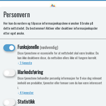
Personvern
0
Her kan du vurdere og tilpasse informasjonkapslene vi ønsker å bruke på
dette nettstedet. Du bestemmer! Aktiver eller deaktiver informasjonkapsler
SR BURNER 4 SLOTS LP10
etter eget ønske.
Funksjonelle
(nødvendig)
Disse tjenestene er essensielle for at nettstedet skal være brukbar. Du
kan ikke deaktivere disse, da nettsiden ellers ikke vil fungere korrekt.
↓
1
tjeneste
Markedsføring
Disse tjenestene behandler personlig informasjon for å vise deg relevant
innhold om produkter, tjenester eller temaer som du kan være interessert
i.
↓
4
tjenester
Statistikk