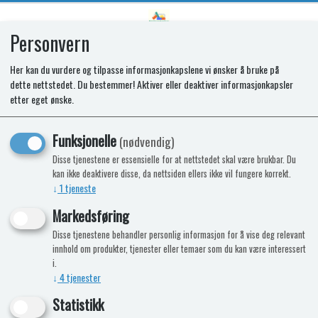
Personvern
0
Her kan du vurdere og tilpasse informasjonkapslene vi ønsker å bruke på
dette nettstedet. Du bestemmer! Aktiver eller deaktiver informasjonkapsler
SR CABINET DOOR T1152
etter eget ønske.
Funksjonelle
(nødvendig)
Disse tjenestene er essensielle for at nettstedet skal være brukbar. Du
kan ikke deaktivere disse, da nettsiden ellers ikke vil fungere korrekt.
↓
1
tjeneste
Markedsføring
Disse tjenestene behandler personlig informasjon for å vise deg relevant
innhold om produkter, tjenester eller temaer som du kan være interessert
i.
↓
4
tjenester
Statistikk