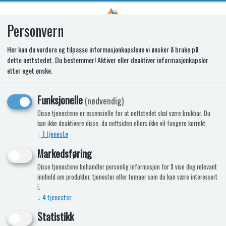
Personvern
0
Her kan du vurdere og tilpasse informasjonkapslene vi ønsker å bruke på
dette nettstedet. Du bestemmer! Aktiver eller deaktiver informasjonkapsler
SR COMPRESSOR CONTROL
etter eget ønske.
MODULE TCU001
Funksjonelle
(nødvendig)
Disse tjenestene er essensielle for at nettstedet skal være brukbar. Du
kan ikke deaktivere disse, da nettsiden ellers ikke vil fungere korrekt.
↓
1
tjeneste
Markedsføring
Disse tjenestene behandler personlig informasjon for å vise deg relevant
innhold om produkter, tjenester eller temaer som du kan være interessert
i.
↓
4
tjenester
Statistikk