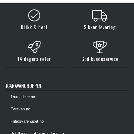
KLikk & hent
Sikker levering
14 dagers retur
God kundeservice
ICARAVANGRUPPEN
Trumadeler.no
Caravan.no
Fritidsvarehuset.no
Bobilkjeden - iCaravan Tromsø