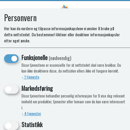
Personvern
0
Her kan du vurdere og tilpasse informasjonkapslene vi ønsker å bruke på
dette nettstedet. Du bestemmer! Aktiver eller deaktiver informasjonkapsler
SR CONTR.KNOB
etter eget ønske.
Funksjonelle
(nødvendig)
Disse tjenestene er essensielle for at nettstedet skal være brukbar. Du
kan ikke deaktivere disse, da nettsiden ellers ikke vil fungere korrekt.
↓
1
tjeneste
Markedsføring
Disse tjenestene behandler personlig informasjon for å vise deg relevant
innhold om produkter, tjenester eller temaer som du kan være interessert
i.
↓
4
tjenester
Statistikk