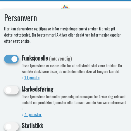
Personvern
0
Her kan du vurdere og tilpasse informasjonkapslene vi ønsker å bruke på
dette nettstedet. Du bestemmer! Aktiver eller deaktiver informasjonkapsler
SR CONTROL HOUSING T2090
etter eget ønske.
Funksjonelle
(nødvendig)
Disse tjenestene er essensielle for at nettstedet skal være brukbar. Du
kan ikke deaktivere disse, da nettsiden ellers ikke vil fungere korrekt.
↓
1
tjeneste
Markedsføring
Disse tjenestene behandler personlig informasjon for å vise deg relevant
innhold om produkter, tjenester eller temaer som du kan være interessert
i.
↓
4
tjenester
Statistikk