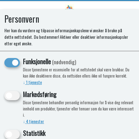
Personvern
0
Her kan du vurdere og tilpasse informasjonkapslene vi ønsker å bruke på
dette nettstedet. Du bestemmer! Aktiver eller deaktiver informasjonkapsler
SR CONTROL PANEL ASSY T2156
etter eget ønske.
Funksjonelle
(nødvendig)
Disse tjenestene er essensielle for at nettstedet skal være brukbar. Du
kan ikke deaktivere disse, da nettsiden ellers ikke vil fungere korrekt.
↓
1
tjeneste
Markedsføring
Disse tjenestene behandler personlig informasjon for å vise deg relevant
innhold om produkter, tjenester eller temaer som du kan være interessert
i.
↓
4
tjenester
Statistikk