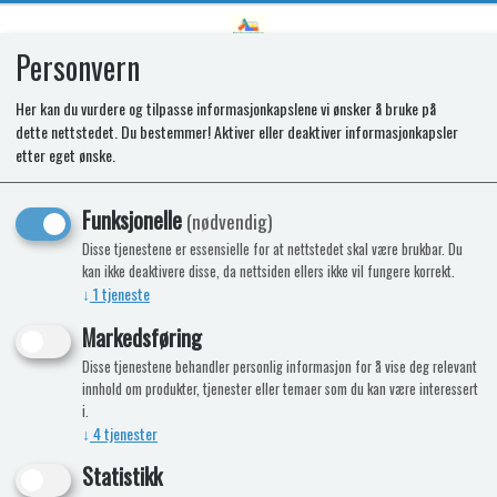
Personvern
0
Her kan du vurdere og tilpasse informasjonkapslene vi ønsker å bruke på
dette nettstedet. Du bestemmer! Aktiver eller deaktiver informasjonkapsler
SR COVER PLATE T1090/T2090
etter eget ønske.
Funksjonelle
(nødvendig)
Disse tjenestene er essensielle for at nettstedet skal være brukbar. Du
kan ikke deaktivere disse, da nettsiden ellers ikke vil fungere korrekt.
↓
1
tjeneste
Markedsføring
Disse tjenestene behandler personlig informasjon for å vise deg relevant
innhold om produkter, tjenester eller temaer som du kan være interessert
i.
↓
4
tjenester
Statistikk