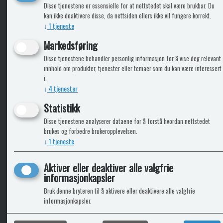
KLikk & hent
Disse tjenestene er essensielle for at nettstedet skal være brukbar. Du
kan ikke deaktivere disse, da nettsiden ellers ikke vil fungere korrekt.
↓
1
tjeneste
Markedsføring
ICARAVANGRUPPEN
INFO
Disse tjenestene behandler personlig informasjon for å vise deg relevant
innhold om produkter, tjenester eller temaer som du kan være interessert
Trumadeler.no
Leverin
i.
Caravan.no
↓
4
tjenester
Fritidsvarehuset.no
Bobilkjeden - iCaravan Tromsø
Statistikk
Disse tjenestene analyserer dataene for å forstå hvordan nettstedet
brukes og forbedre brukeropplevelsen.
↓
1
tjeneste
Aktiver eller deaktiver alle valgfrie
informasjonkapsler
Bruk denne bryteren til å aktivere eller deaktivere alle valgfrie
informasjonkapsler.