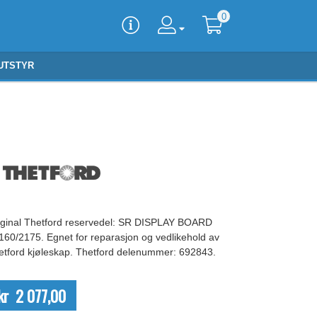
0
UTSTYR
iginal Thetford reservedel: SR DISPLAY BOARD
160/2175. Egnet for reparasjon og vedlikehold av
etford kjøleskap. Thetford delenummer: 692843.
kr 2 077,00