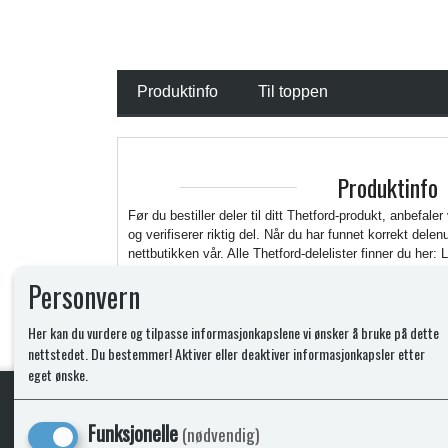
Produktinfo
Til toppen
Produktinfo
Før du bestiller deler til ditt Thetford-produkt, anbefaler
og verifiserer riktig del. Når du har funnet korrekt del
nettbutikken vår. Alle Thetford-delelister finner du her: 
https://www.thetford.com/en/overview-all-products/
Personvern
Her kan du vurdere og tilpasse informasjonkapslene vi ønsker å bruke på dette
nettstedet. Du bestemmer! Aktiver eller deaktiver informasjonkapsler etter
eget ønske.
Funksjonelle
(nødvendig)