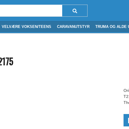
VELVÆRE VOKSEN/TEENS
CARAVANUTSTYR
TRUMA OG ALDE 
2175
Or
T2
Th