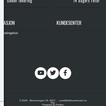
Sikker levering
14 dagers retur
RMASJON
KUNDESENTER
gsbetingelser
© 2026 , Morenevegen 26, 9027, , , post@fritidsvarehuset.no
Org.
Powered by Proline