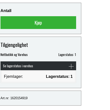
Antall
Kjøp
Tilgjengelighet
Nettbutikk og Varehus
Lagerstatus: 1
Se lagerstatus i varehus
Fjernlager:
Lagerstatus: 1
Art.nr: 1620154919