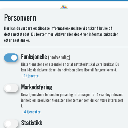
Personvern
0
Her kan du vurdere og tilpasse informasjonkapslene vi ønsker å bruke på
dette nettstedet. Du bestemmer! Aktiver eller deaktiver informasjonkapsler
SR DISPLAY BOARD T2160/2175
etter eget ønske.
Funksjonelle
(nødvendig)
Disse tjenestene er essensielle for at nettstedet skal være brukbar. Du
kan ikke deaktivere disse, da nettsiden ellers ikke vil fungere korrekt.
↓
1
tjeneste
Markedsføring
Disse tjenestene behandler personlig informasjon for å vise deg relevant
innhold om produkter, tjenester eller temaer som du kan være interessert
i.
↓
4
tjenester
Statistikk