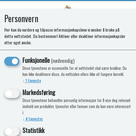
Personvern
0
Her kan du vurdere og tilpasse informasjonkapslene vi ønsker å bruke på
dette nettstedet. Du bestemmer! Aktiver eller deaktiver informasjonkapsler
SR DOOR BIN T2138/2152/1152
etter eget ønske.
Funksjonelle
(nødvendig)
Disse tjenestene er essensielle for at nettstedet skal være brukbar. Du
kan ikke deaktivere disse, da nettsiden ellers ikke vil fungere korrekt.
↓
1
tjeneste
Markedsføring
Disse tjenestene behandler personlig informasjon for å vise deg relevant
innhold om produkter, tjenester eller temaer som du kan være interessert
i.
↓
4
tjenester
Statistikk