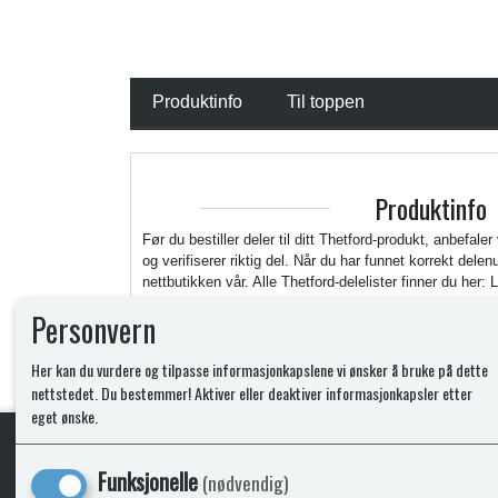
Produktinfo
Til toppen
Produktinfo
Før du bestiller deler til ditt Thetford-produkt, anbefaler
og verifiserer riktig del. Når du har funnet korrekt del
nettbutikken vår. Alle Thetford-delelister finner du her: 
https://www.thetford.com/en/overview-all-products/
Personvern
Her kan du vurdere og tilpasse informasjonkapslene vi ønsker å bruke på dette
nettstedet. Du bestemmer! Aktiver eller deaktiver informasjonkapsler etter
eget ønske.
Funksjonelle
(nødvendig)