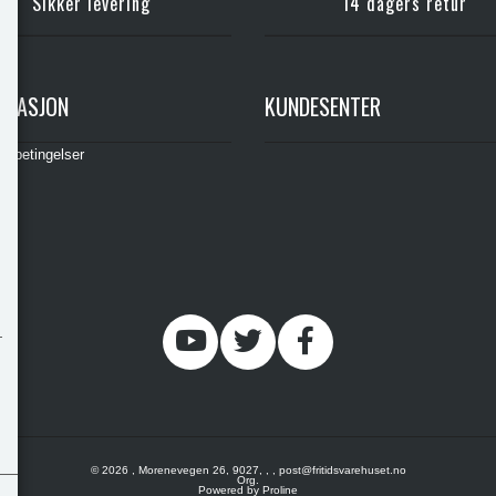
Sikker levering
14 dagers retur
RMASJON
KUNDESENTER
gsbetingelser
© 2026 , Morenevegen 26, 9027, , , post@fritidsvarehuset.no
Org.
Powered by Proline