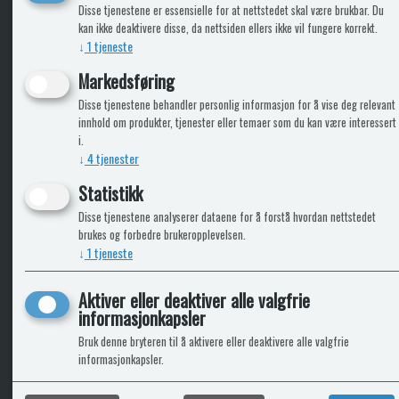
KLikk & hent
Disse tjenestene er essensielle for at nettstedet skal være brukbar. Du
kan ikke deaktivere disse, da nettsiden ellers ikke vil fungere korrekt.
↓
1
tjeneste
Markedsføring
ICARAVANGRUPPEN
INFO
Disse tjenestene behandler personlig informasjon for å vise deg relevant
innhold om produkter, tjenester eller temaer som du kan være interessert
Trumadeler.no
Leverin
i.
Caravan.no
↓
4
tjenester
Fritidsvarehuset.no
Bobilkjeden - iCaravan Tromsø
Statistikk
Disse tjenestene analyserer dataene for å forstå hvordan nettstedet
brukes og forbedre brukeropplevelsen.
↓
1
tjeneste
Aktiver eller deaktiver alle valgfrie
informasjonkapsler
Bruk denne bryteren til å aktivere eller deaktivere alle valgfrie
informasjonkapsler.