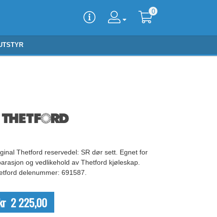
0
UTSTYR
ginal Thetford reservedel: SR dør sett. Egnet for
parasjon og vedlikehold av Thetford kjøleskap.
etford delenummer: 691587.
kr 2 225,00