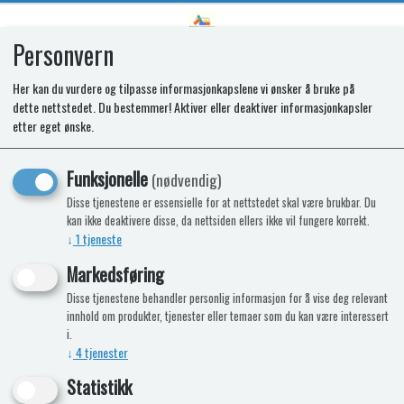
Personvern
0
Her kan du vurdere og tilpasse informasjonkapslene vi ønsker å bruke på
dette nettstedet. Du bestemmer! Aktiver eller deaktiver informasjonkapsler
SR DOORPANELT2095 CABINET
etter eget ønske.
Funksjonelle
(nødvendig)
Disse tjenestene er essensielle for at nettstedet skal være brukbar. Du
kan ikke deaktivere disse, da nettsiden ellers ikke vil fungere korrekt.
↓
1
tjeneste
Markedsføring
Disse tjenestene behandler personlig informasjon for å vise deg relevant
innhold om produkter, tjenester eller temaer som du kan være interessert
i.
↓
4
tjenester
Statistikk