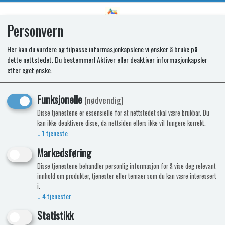
Personvern
0
Her kan du vurdere og tilpasse informasjonkapslene vi ønsker å bruke på
dette nettstedet. Du bestemmer! Aktiver eller deaktiver informasjonkapsler
SR DRAWER DIVIDER T2160/2175
etter eget ønske.
Funksjonelle
(nødvendig)
Disse tjenestene er essensielle for at nettstedet skal være brukbar. Du
kan ikke deaktivere disse, da nettsiden ellers ikke vil fungere korrekt.
↓
1
tjeneste
Markedsføring
Disse tjenestene behandler personlig informasjon for å vise deg relevant
innhold om produkter, tjenester eller temaer som du kan være interessert
i.
↓
4
tjenester
Statistikk