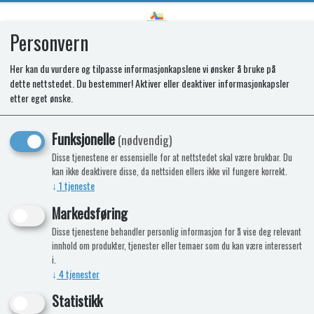
Personvern
0
Her kan du vurdere og tilpasse informasjonkapslene vi ønsker å bruke på
dette nettstedet. Du bestemmer! Aktiver eller deaktiver informasjonkapsler
SR EXTENSION CABLE CP T2090E
etter eget ønske.
Funksjonelle
(nødvendig)
Disse tjenestene er essensielle for at nettstedet skal være brukbar. Du
kan ikke deaktivere disse, da nettsiden ellers ikke vil fungere korrekt.
↓
1
tjeneste
Markedsføring
Disse tjenestene behandler personlig informasjon for å vise deg relevant
innhold om produkter, tjenester eller temaer som du kan være interessert
i.
↓
4
tjenester
Statistikk