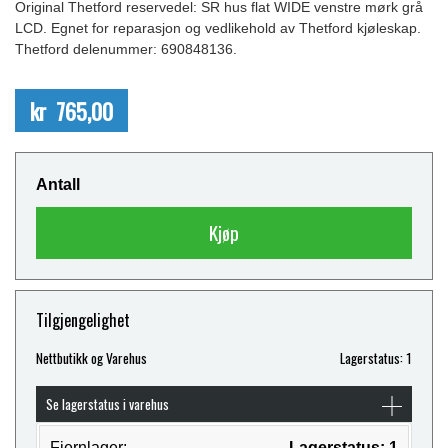
Original Thetford reservedel: SR hus flat WIDE venstre mørk grå
LCD. Egnet for reparasjon og vedlikehold av Thetford kjøleskap.
Thetford delenummer: 690848136.
kr 765,00
Antall
Kjøp
Tilgjengelighet
Nettbutikk og Varehus
Lagerstatus: 1
Se lagerstatus i varehus
Fjernlager:
Lagerstatus: 1