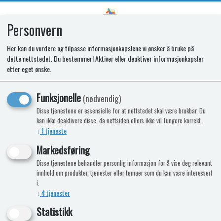
Personvern
0
Her kan du vurdere og tilpasse informasjonkapslene vi ønsker å bruke på
dette nettstedet. Du bestemmer! Aktiver eller deaktiver informasjonkapsler
SR HOUSING FLAT WIDE LEFT
etter eget ønske.
D/GRY LCD
Funksjonelle
(nødvendig)
Disse tjenestene er essensielle for at nettstedet skal være brukbar. Du
kan ikke deaktivere disse, da nettsiden ellers ikke vil fungere korrekt.
↓
1
tjeneste
Markedsføring
Disse tjenestene behandler personlig informasjon for å vise deg relevant
innhold om produkter, tjenester eller temaer som du kan være interessert
i.
↓
4
tjenester
Statistikk