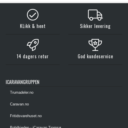
KLikk & hent
Sikker levering
14 dagers retur
God kundeservice
ICARAVANGRUPPEN
Trumadeler.no
Caravan.no
Fritidsvarehuset.no
Bobilkjeden - iCaravan Tromsø