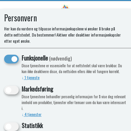
Personvern
0
Her kan du vurdere og tilpasse informasjonkapslene vi ønsker å bruke på
dette nettstedet. Du bestemmer! Aktiver eller deaktiver informasjonkapsler
SR HOUSING T2160/2175
etter eget ønske.
Funksjonelle
(nødvendig)
Disse tjenestene er essensielle for at nettstedet skal være brukbar. Du
kan ikke deaktivere disse, da nettsiden ellers ikke vil fungere korrekt.
↓
1
tjeneste
Markedsføring
Disse tjenestene behandler personlig informasjon for å vise deg relevant
innhold om produkter, tjenester eller temaer som du kan være interessert
i.
↓
4
tjenester
Statistikk