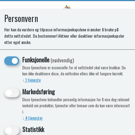
Personvern
0
Her kan du vurdere og tilpasse informasjonkapslene vi ønsker å bruke på
dette nettstedet. Du bestemmer! Aktiver eller deaktiver informasjonkapsler
SR LATCH
etter eget ønske.
T2138/2152/1152/2160/2175/2090
Funksjonelle
(nødvendig)
Disse tjenestene er essensielle for at nettstedet skal være brukbar. Du
kan ikke deaktivere disse, da nettsiden ellers ikke vil fungere korrekt.
↓
1
tjeneste
Markedsføring
Disse tjenestene behandler personlig informasjon for å vise deg relevant
innhold om produkter, tjenester eller temaer som du kan være interessert
i.
↓
4
tjenester
Statistikk