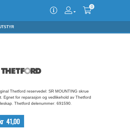
0
UTSTYR
iginal Thetford reservedel: SR MOUNTING skrue
t. Egnet for reparasjon og vedlikehold av Thetford
øleskap. Thetford delenummer: 691590.
kr 41,00