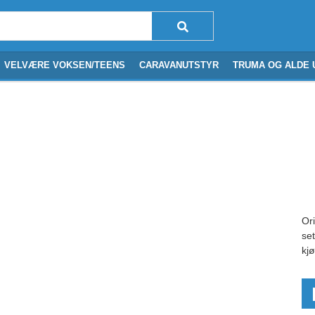
VELVÆRE VOKSEN/TEENS
CARAVANUTSTYR
TRUMA OG ALDE 
Or
set
kj