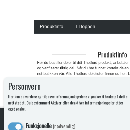
Produktinfo
Til toppen
Produktinfo
Før du bestiller deler til ditt Thetford-produkt, anbefaler
og verifiserer riktig del. Når du har funnet korrekt del
nettbutikken vår. Alle Thetford-delelister finner du her: 
https://www.thetford.com/en/overview-all-products/
Personvern
Her kan du vurdere og tilpasse informasjonkapslene vi ønsker å bruke på dette
nettstedet. Du bestemmer! Aktiver eller deaktiver informasjonkapsler etter
eget ønske.
Funksjonelle
(nødvendig)