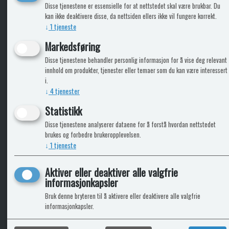
KLikk & hent
Disse tjenestene er essensielle for at nettstedet skal være brukbar. Du
kan ikke deaktivere disse, da nettsiden ellers ikke vil fungere korrekt.
↓
1
tjeneste
Markedsføring
ICARAVANGRUPPEN
INFO
Disse tjenestene behandler personlig informasjon for å vise deg relevant
innhold om produkter, tjenester eller temaer som du kan være interessert
Trumadeler.no
Leverin
i.
Caravan.no
↓
4
tjenester
Fritidsvarehuset.no
Bobilkjeden - iCaravan Tromsø
Statistikk
Disse tjenestene analyserer dataene for å forstå hvordan nettstedet
brukes og forbedre brukeropplevelsen.
↓
1
tjeneste
Aktiver eller deaktiver alle valgfrie
informasjonkapsler
Bruk denne bryteren til å aktivere eller deaktivere alle valgfrie
informasjonkapsler.