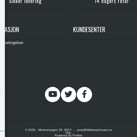
Sikker levering
14 dagers retur
RMASJON
KUNDESENTER
gsbetingelser
© 2026 , Morenevegen 26, 9027, , , post@fritidsvarehuset.no
Org.
Powered by Proline