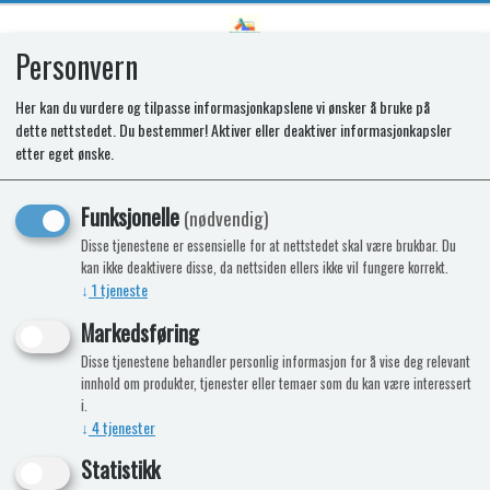
Personvern
0
Her kan du vurdere og tilpasse informasjonkapslene vi ønsker å bruke på
dette nettstedet. Du bestemmer! Aktiver eller deaktiver informasjonkapsler
SR OVERLAY PIEZO 486
etter eget ønske.
Funksjonelle
(nødvendig)
Disse tjenestene er essensielle for at nettstedet skal være brukbar. Du
kan ikke deaktivere disse, da nettsiden ellers ikke vil fungere korrekt.
↓
1
tjeneste
Markedsføring
Disse tjenestene behandler personlig informasjon for å vise deg relevant
innhold om produkter, tjenester eller temaer som du kan være interessert
i.
↓
4
tjenester
Statistikk