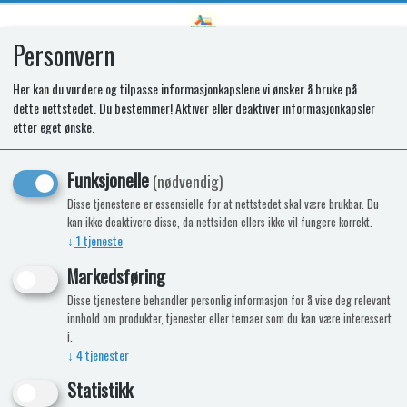
Personvern
0
Her kan du vurdere og tilpasse informasjonkapslene vi ønsker å bruke på
dette nettstedet. Du bestemmer! Aktiver eller deaktiver informasjonkapsler
SR POWER CORD T2090E
etter eget ønske.
Funksjonelle
(nødvendig)
Disse tjenestene er essensielle for at nettstedet skal være brukbar. Du
kan ikke deaktivere disse, da nettsiden ellers ikke vil fungere korrekt.
↓
1
tjeneste
Markedsføring
Disse tjenestene behandler personlig informasjon for å vise deg relevant
innhold om produkter, tjenester eller temaer som du kan være interessert
i.
↓
4
tjenester
Statistikk