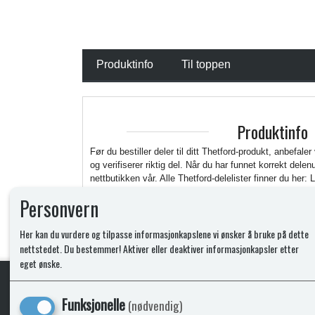
Produktinfo
Til toppen
Produktinfo
Før du bestiller deler til ditt Thetford-produkt, anbefaler
og verifiserer riktig del. Når du har funnet korrekt del
nettbutikken vår. Alle Thetford-delelister finner du her: 
https://www.thetford.com/en/overview-all-products/
Personvern
Her kan du vurdere og tilpasse informasjonkapslene vi ønsker å bruke på dette
nettstedet. Du bestemmer! Aktiver eller deaktiver informasjonkapsler etter
eget ønske.
Funksjonelle
(nødvendig)