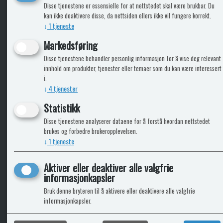
KLikk & hent
Disse tjenestene er essensielle for at nettstedet skal være brukbar. Du
kan ikke deaktivere disse, da nettsiden ellers ikke vil fungere korrekt.
↓
1
tjeneste
Markedsføring
ICARAVANGRUPPEN
INFO
Disse tjenestene behandler personlig informasjon for å vise deg relevant
innhold om produkter, tjenester eller temaer som du kan være interessert
Trumadeler.no
Leverin
i.
Caravan.no
↓
4
tjenester
Fritidsvarehuset.no
Bobilkjeden - iCaravan Tromsø
Statistikk
Disse tjenestene analyserer dataene for å forstå hvordan nettstedet
brukes og forbedre brukeropplevelsen.
↓
1
tjeneste
Aktiver eller deaktiver alle valgfrie
informasjonkapsler
Bruk denne bryteren til å aktivere eller deaktivere alle valgfrie
informasjonkapsler.