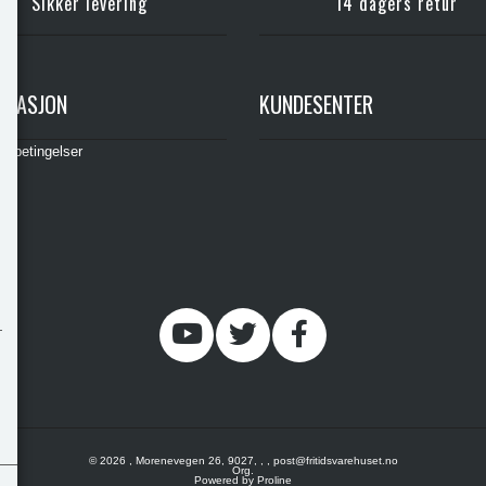
Sikker levering
14 dagers retur
RMASJON
KUNDESENTER
gsbetingelser
© 2026 , Morenevegen 26, 9027, , , post@fritidsvarehuset.no
Org.
Powered by Proline