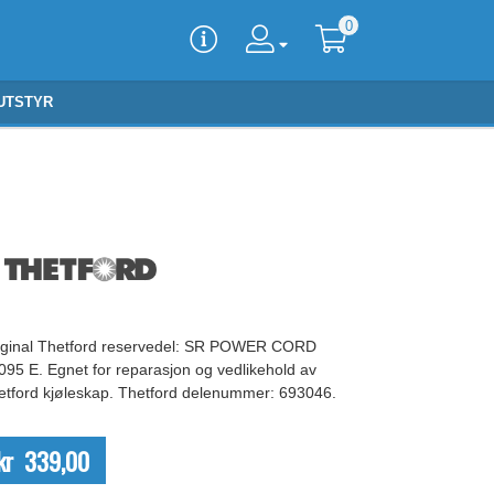
0
UTSTYR
iginal Thetford reservedel: SR POWER CORD
095 E. Egnet for reparasjon og vedlikehold av
etford kjøleskap. Thetford delenummer: 693046.
kr 339,00