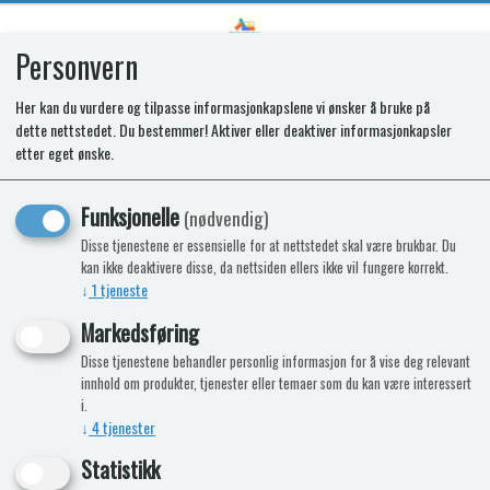
Personvern
0
Her kan du vurdere og tilpasse informasjonkapslene vi ønsker å bruke på
dette nettstedet. Du bestemmer! Aktiver eller deaktiver informasjonkapsler
SR SHELF 416 * 176
etter eget ønske.
Funksjonelle
(nødvendig)
Disse tjenestene er essensielle for at nettstedet skal være brukbar. Du
kan ikke deaktivere disse, da nettsiden ellers ikke vil fungere korrekt.
↓
1
tjeneste
Markedsføring
Disse tjenestene behandler personlig informasjon for å vise deg relevant
innhold om produkter, tjenester eller temaer som du kan være interessert
i.
↓
4
tjenester
Statistikk