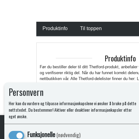
Produktinfo
Til toppen
Produktinfo
Før du bestiller deler til ditt Thetford-produkt, anbefaler
og verifiserer riktig del. Når du har funnet korrekt del
nettbutikken vår. Alle Thetford-delelister finner du her: 
https://www.thetford.com/en/overview-all-products/
Personvern
Her kan du vurdere og tilpasse informasjonkapslene vi ønsker å bruke på dette
nettstedet. Du bestemmer! Aktiver eller deaktiver informasjonkapsler etter
eget ønske.
Funksjonelle
(nødvendig)