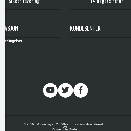
Sikker levering
14 dagers retur
RMASJON
KUNDESENTER
gsbetingelser
© 2026 , Morenevegen 26, 9027, , , post@fritidsvarehuset.no
Org.
Powered by Proline