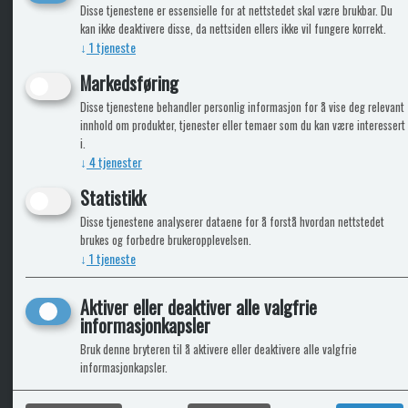
KLikk & hent
Disse tjenestene er essensielle for at nettstedet skal være brukbar. Du
kan ikke deaktivere disse, da nettsiden ellers ikke vil fungere korrekt.
↓
1
tjeneste
Markedsføring
ICARAVANGRUPPEN
INFO
Disse tjenestene behandler personlig informasjon for å vise deg relevant
innhold om produkter, tjenester eller temaer som du kan være interessert
Trumadeler.no
Leverin
i.
Caravan.no
↓
4
tjenester
Fritidsvarehuset.no
Bobilkjeden - iCaravan Tromsø
Statistikk
Disse tjenestene analyserer dataene for å forstå hvordan nettstedet
brukes og forbedre brukeropplevelsen.
↓
1
tjeneste
Aktiver eller deaktiver alle valgfrie
informasjonkapsler
Bruk denne bryteren til å aktivere eller deaktivere alle valgfrie
informasjonkapsler.