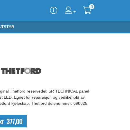
0
UTSTYR
iginal Thetford reservedel: SR TECHNICAL panel
et LED. Egnet for reparasjon og vedlikehold av
etford kjøleskap. Thetford delenummer: 690825.
kr 377,00