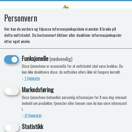
Personvern
0
Her kan du vurdere og tilpasse informasjonkapslene vi ønsker å bruke på
dette nettstedet. Du bestemmer! Aktiver eller deaktiver informasjonkapsler
SR VEGETABLE BIN
etter eget ønske.
Funksjonelle
(nødvendig)
Disse tjenestene er essensielle for at nettstedet skal være brukbar. Du
kan ikke deaktivere disse, da nettsiden ellers ikke vil fungere korrekt.
↓
1
tjeneste
Markedsføring
Disse tjenestene behandler personlig informasjon for å vise deg relevant
innhold om produkter, tjenester eller temaer som du kan være interessert
i.
↓
4
tjenester
Statistikk