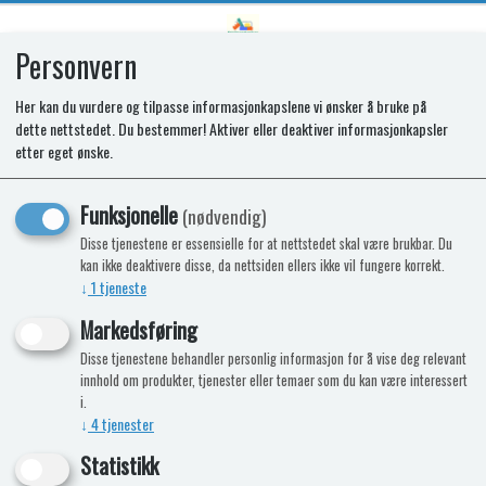
Personvern
0
Her kan du vurdere og tilpasse informasjonkapslene vi ønsker å bruke på
dette nettstedet. Du bestemmer! Aktiver eller deaktiver informasjonkapsler
SR VEGETABLE BIN
etter eget ønske.
Funksjonelle
(nødvendig)
Disse tjenestene er essensielle for at nettstedet skal være brukbar. Du
kan ikke deaktivere disse, da nettsiden ellers ikke vil fungere korrekt.
↓
1
tjeneste
Markedsføring
Disse tjenestene behandler personlig informasjon for å vise deg relevant
innhold om produkter, tjenester eller temaer som du kan være interessert
i.
↓
4
tjenester
Statistikk